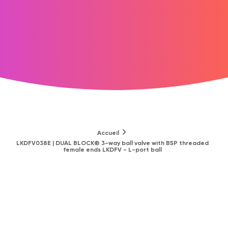
Accueil
LKDFV038E | DUAL BLOCK® 3-way ball valve with BSP threaded
female ends LKDFV - L-port ball