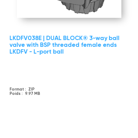
LKDFV038E | DUAL BLOCK® 3-way ball
valve with BSP threaded female ends
LKDFV - L-port ball
Format :
ZIP
Poids :
9.97 MB