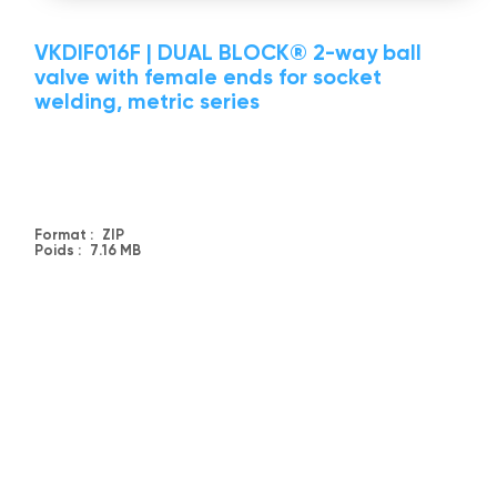
VKDIF016F | DUAL BLOCK® 2-way ball
valve with female ends for socket
welding, metric series
Format :
ZIP
Poids :
7.16 MB