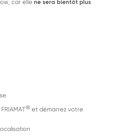
ow, car elle
ne sera bientôt plus
sse
®
e FRIAMAT
et démarrez votre
ocalisation