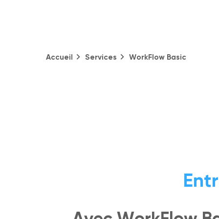
Accueil
Services
WorkFlow Basic
Entr
Avec WorkFlow Ba