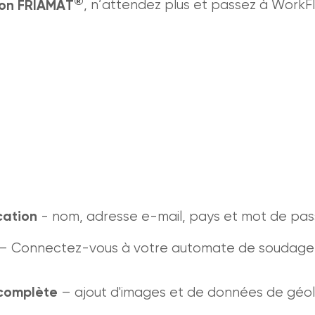
®
ion FRIAMAT
, n’attendez plus et passez à WorkFl
ication
- nom, adresse e-mail, pays et mot de pa
– Connectez-vous à votre automate de soudag
complète
– ajout d'images et de données de géol