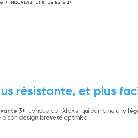
ie
NOUVEAUTÉ ! Bride libre 3+
us résistante, et plus faci
ovante 3+
, conçue par Aliaxis, qui combine une
lég
 à son
design breveté
optimisé.