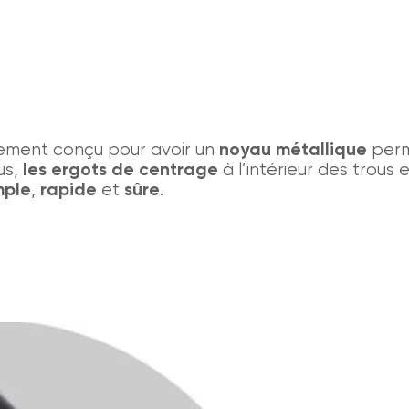
uement conçu pour avoir un
noyau métallique
perm
us,
les ergots de centrage
à l’intérieur des trous 
mple
,
rapide
et
sûre
.