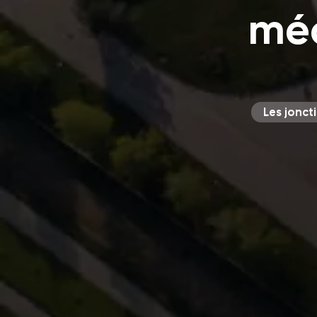
méc
Les jonct