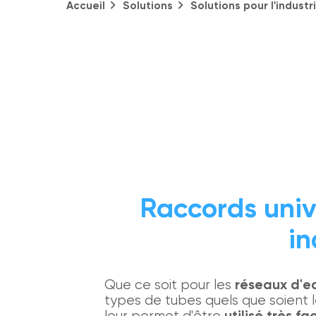
Accueil
Solutions
Solutions pour l'industr
Raccords univ
in
Que ce soit pour les
réseaux d'ea
types de tubes quels que soient l
leur permet d'être
utilisé très f