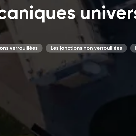
aniques univer
ions verrouillées
Les jonctions non verrouillées