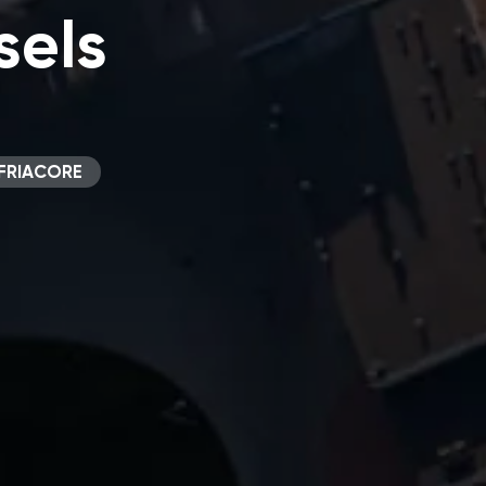
sels
FRIACORE