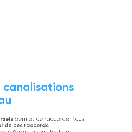
 canalisations
eau
rsels
permet de raccorder tous
l de ces raccords
aine d'application , tout en