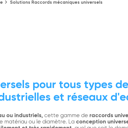
ie
Solutions Raccords mécaniques universels
ersels pour tous types de
dustrielles et réseaux d'
u ou industriels,
cette gamme de
raccords unive
e matériau ou le diamètre. La
conception universe
acilement et très rapidement
, quel que soit le dom