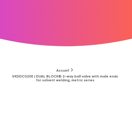
Accueil
VKDDC020E | DUAL BLOCK® 2-way ball valve with male ends
for solvent welding, metric series