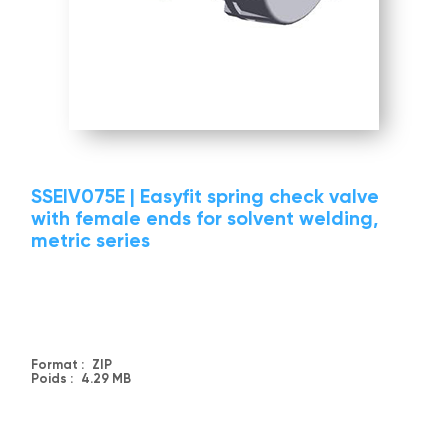
SSEIV075E | Easyfit spring check valve
with female ends for solvent welding,
metric series
Format :
ZIP
Poids :
4.29 MB