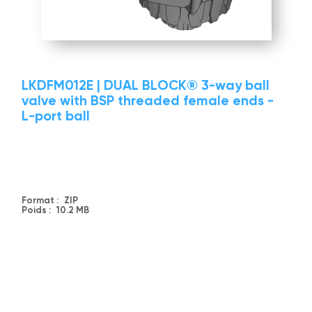
LKDFM012E | DUAL BLOCK® 3-way ball
valve with BSP threaded female ends -
L-port ball
Format :
ZIP
Poids :
10.2 MB