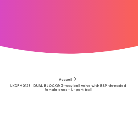
Accueil
LKDFM012E | DUAL BLOCK® 3-way ball valve with BSP threaded
female ends - L-port ball