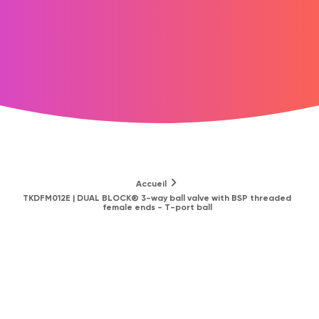
Accueil
TKDFM012E | DUAL BLOCK® 3-way ball valve with BSP threaded
female ends - T-port ball