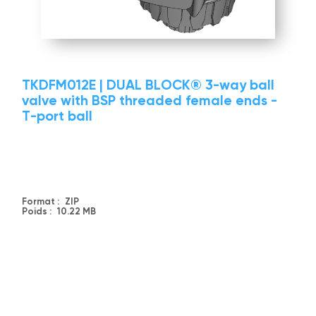
TKDFM012E | DUAL BLOCK® 3-way ball
valve with BSP threaded female ends -
T-port ball
Format :
ZIP
Poids :
10.22 MB