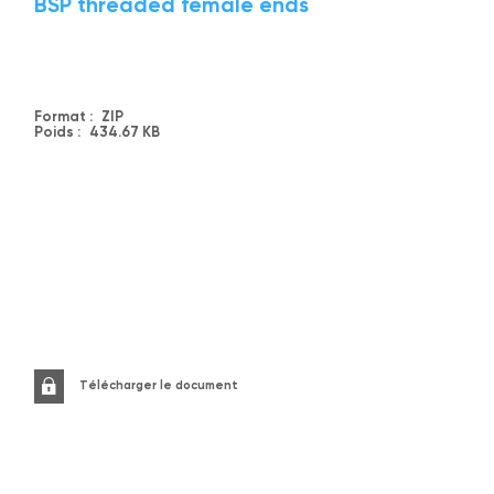
BSP threaded female ends
Format :
ZIP
Poids :
434.67 KB
Télécharger le document