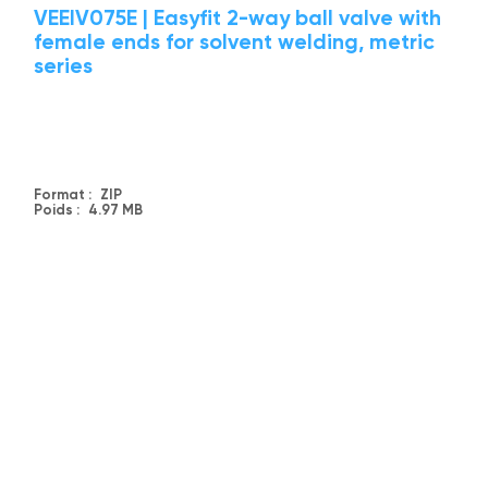
VEEIV075E | Easyfit 2-way ball valve with
female ends for solvent welding, metric
series
Format :
ZIP
Poids :
4.97 MB