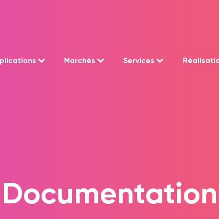
plications
Marchés
Services
Réalisati
Documentation