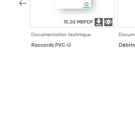
15.02 MB
PDF
Documentation technique
Docume
Raccords PVC-U
Débitm
Solutions associées