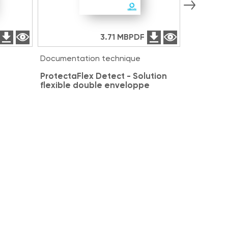
3.71 MB
PDF
Documentation technique
Documenta
ProtectaFlex Detect - Solution
DK and D
flexible double enveloppe
membrane