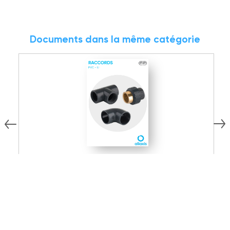
Documents dans la même catégorie
15.02 MB
PDF
Documentation technique
D
Raccords PVC-U
D