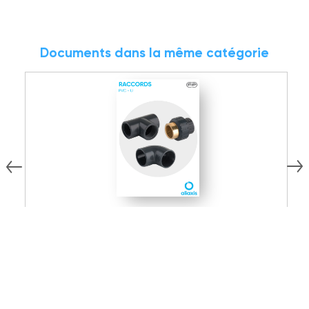
Documents dans la même catégorie
15.02 MB
PDF
Documentation technique
D
Raccords PVC-U
D