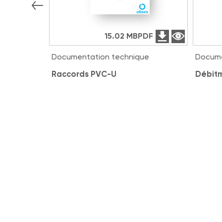
15.02 MB
PDF
Documentation technique
Docume
Raccords PVC-U
Débitm
Solutions associées