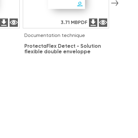
3.71 MB
PDF
Documentation technique
Documenta
ProtectaFlex Detect - Solution
DK and D
flexible double enveloppe
membrane