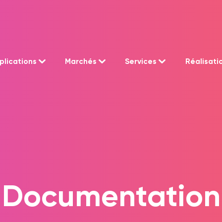
plications
Marchés
Services
Réalisati
Documentation