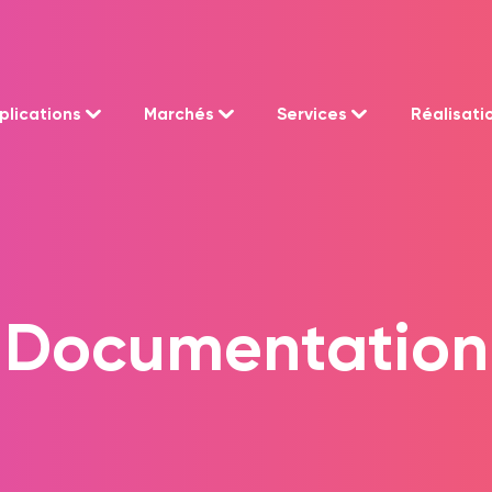
plications
Marchés
Services
Réalisati
Documentation