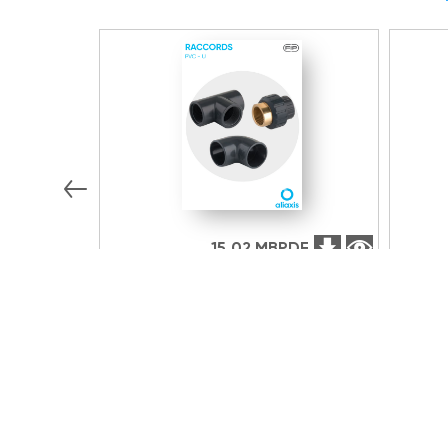
15.02 MB
PDF
Documentation technique
Docume
Raccords PVC-U
Débitm