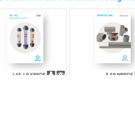
465.49 KB
PDF
5.59 MB
PDF
ntation technique
Documentation technique
ètres à ludion FS/FC
Super Flo ABS