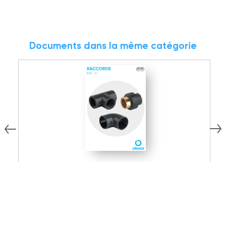
Documents dans la même catégorie
15.02 MB
PDF
Documentation technique
D
Raccords PVC-U
D