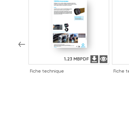
1.23 MB
PDF
Fiche technique
Fiche 
Tube Électrosoudable FRIAPIPE
3G HC