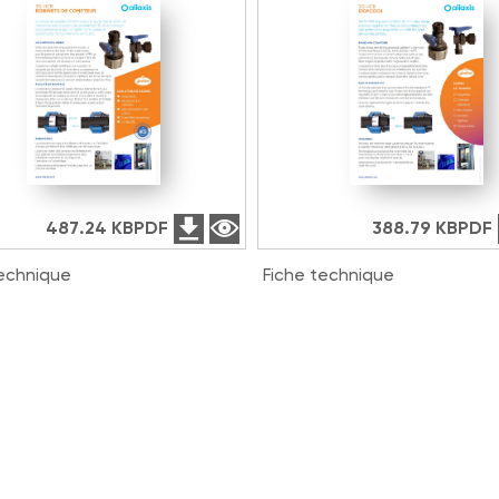
487.24 KB
PDF
388.79 KB
PDF
technique
Fiche technique
R Robinets de Compteur
3G HCR Stopcock EN