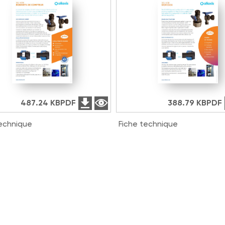
487.24 KB
PDF
388.79 KB
PDF
technique
Fiche technique
R Robinets de Compteur
3G HCR Stopcock EN