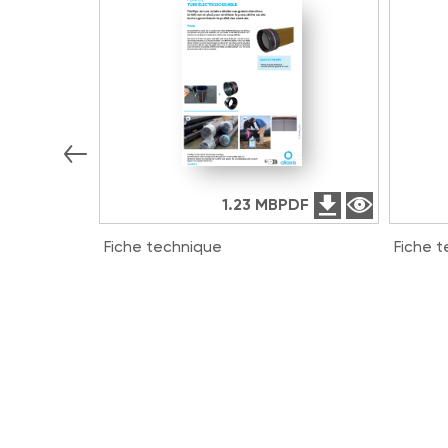
1.23 MB
PDF
Fiche technique
Fiche 
Tube Électrosoudable FRIAPIPE
3G HC