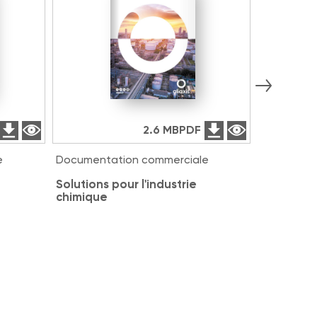
2.6 MB
PDF
e
Documentation commerciale
Documenta
é
Solutions pour l'industrie
Magnum 3
chimique