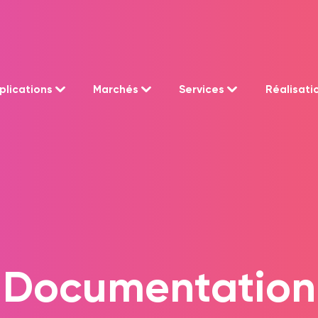
plications
Marchés
Services
Réalisati
Documentation