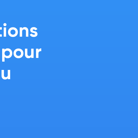
tions
 pour
au