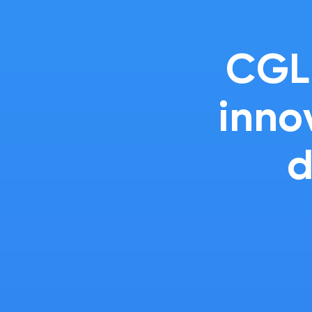
CGLE
inno
d